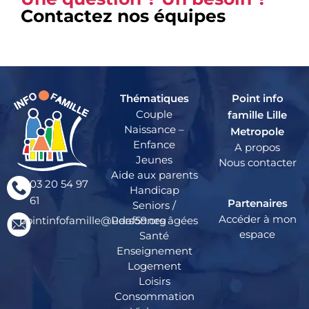
Contactez nos équipes
Thématiques
Point info
Couple
famille Lille
Naissance –
Metropole
Enfance
A propos
Jeunes
Nous contacter
Aide aux parents
03 20 54 97
Handicap
61
Partenaires
Seniors /
Accéder à mon
pointinfofamille@udaf59.org
Personnes âgées
espace
Santé
Enseignement
Logement
Loisirs
Consommation