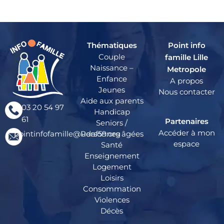
Thématiques
Point info
Couple
famille Lille
Naissance –
Metropole
Enfance
A propos
Jeunes
Nous contacter
Aide aux parents
03 20 54 97
Handicap
61
Partenaires
Seniors /
Accéder à mon
pointinfofamille@udaf59.org
Personnes âgées
espace
Santé
Enseignement
Logement
Loisirs
Consommation
Violences
Décès