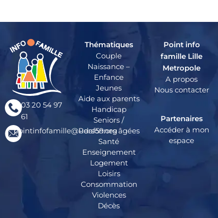
Thématiques
Point info
Couple
famille Lille
Naissance –
Metropole
Enfance
A propos
Jeunes
Nous contacter
Aide aux parents
03 20 54 97
Handicap
61
Partenaires
Seniors /
Accéder à mon
pointinfofamille@udaf59.org
Personnes âgées
espace
Santé
Enseignement
Logement
Loisirs
Consommation
Violences
Décès